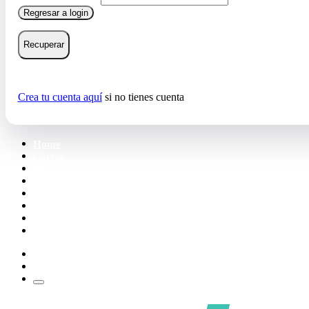
Regresar a login
Recuperar
Crea tu cuenta aquí
si no tienes cuenta
Home
Cartas
Mazos
Carpetas
Tiendas
Accesorios
Deck Builder
Wishlist
Crea tu cuenta
Iniciar sesión