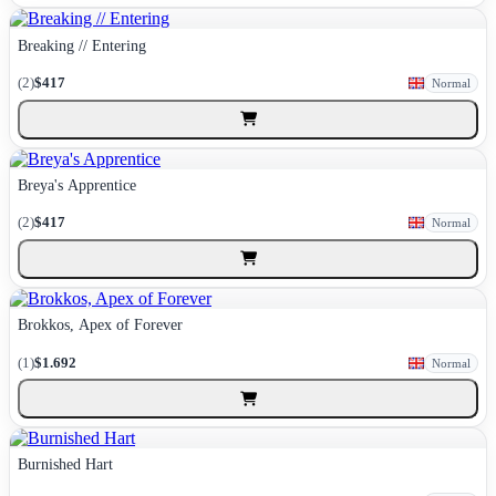
Breaking // Entering
(2)
$417
Normal
Breya's Apprentice
(2)
$417
Normal
Brokkos, Apex of Forever
(1)
$1.692
Normal
Burnished Hart