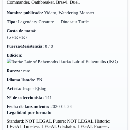
Commander, Oathbreaker, Brawl, Duel.
Nombre publicado:
Yidaro, Wandering Monster
Tipo:
Legendary Creature — Dinosaur Turtle
Costo de maná:
{5}{R}{R}
Fuerza/Resistencia:
8 / 8
Edición:
Ikoria: Lair of Behemoths
(IKO)
Rareza:
rare
Idioma listado:
EN
Artista:
Jesper Ejsing
N° de coleccionista:
141
Fecha de lanzamiento:
2020-04-24
Legalidad por formato
Standard: NOT LEGAL
Future: NOT LEGAL
Historic:
LEGAL
Timeless: LEGAL
Gladiator: LEGAL
Pioneer: