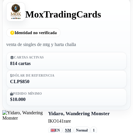
MoxTradingCards
Identidad no verificada
venta de singles de mtg y harta challa
CARTAS ACTIVAS
814 cartas
DÓLAR DE REFERENCIA
CLP$850
PEDIDO MÍNIMO
$10.000
Yidaro, Wandering Monster
IKO
141
rare
EN
NM
Normal
1