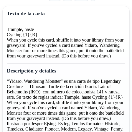
Texto de la carta
Trample, haste
Cycling {1}{R}
When you cycle this card, shuffle it into your library from your
graveyard. If you've cycled a card named Yidaro, Wandering
Monster four or more times this game, put it onto the battlefield
from your graveyard instead. (Do this before you draw.)
Descripción y detalles
“Yidaro, Wandering Monster” es una carta de tipo Legendary
Creature — Dinosaur Turtle de la edición Ikoria: Lair of
Behemoths (IKO), con número de coleccionista 141 y rareza
rare. Su texto de reglas indica: Trample, haste Cycling {1}{R}
When you cycle this card, shuffle it into your library from your
graveyard. If you've cycled a card named Yidaro, Wandering
Monster four or more times this game, put it onto the battlefield
from your graveyard instead. (Do this before you draw.)
Ilustrada por Jesper Ejsing. Es legal en los formatos: Historic,
Timeless, Gladiator, Pioneer, Modern, Legacy, Vintage, Penny,