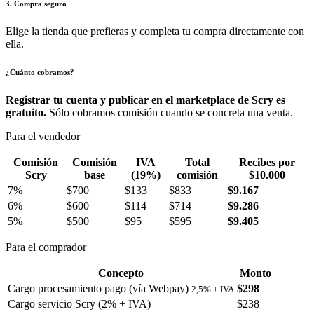
3. Compra seguro
Elige la tienda que prefieras y completa tu compra directamente con
ella.
¿Cuánto cobramos?
Registrar tu cuenta y publicar en el marketplace de Scry es
gratuito.
Sólo cobramos comisión cuando se concreta una venta.
Para el vendedor
Comisión
Comisión
IVA
Total
Recibes por
Scry
base
(19%)
comisión
$10.000
7%
$700
$133
$833
$9.167
6%
$600
$114
$714
$9.286
5%
$500
$95
$595
$9.405
Para el comprador
Concepto
Monto
Cargo procesamiento pago (vía Webpay)
$298
2,5% + IVA
Cargo servicio Scry (2% + IVA)
$238