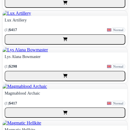
Lux Artillery
(1)
$417
Normal
Lys Alana Bowmaster
(1)
$298
Normal
Magmablood Archaic
(1)
$417
Normal
Magmatic Hellkite