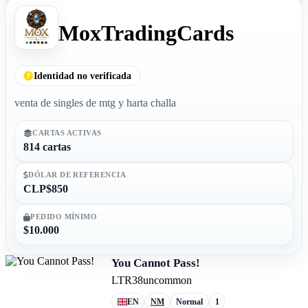
MoxTradingCards
Identidad no verificada
venta de singles de mtg y harta challa
CARTAS ACTIVAS
814 cartas
DÓLAR DE REFERENCIA
CLP$850
PEDIDO MÍNIMO
$10.000
You Cannot Pass!
LTR
38
uncommon
EN
NM
Normal
1