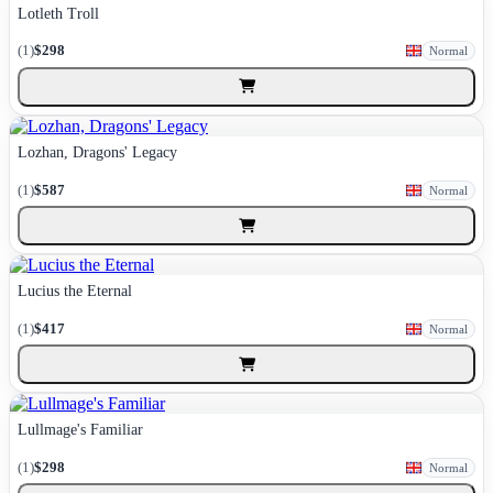
Lotleth Troll
(1)
$298
Normal
Lozhan, Dragons' Legacy
(1)
$587
Normal
Lucius the Eternal
(1)
$417
Normal
Lullmage's Familiar
(1)
$298
Normal