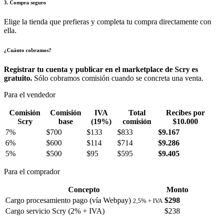
3. Compra seguro
Elige la tienda que prefieras y completa tu compra directamente con
ella.
¿Cuánto cobramos?
Registrar tu cuenta y publicar en el marketplace de Scry es
gratuito.
Sólo cobramos comisión cuando se concreta una venta.
Para el vendedor
Comisión
Comisión
IVA
Total
Recibes por
Scry
base
(19%)
comisión
$10.000
7%
$700
$133
$833
$9.167
6%
$600
$114
$714
$9.286
5%
$500
$95
$595
$9.405
Para el comprador
Concepto
Monto
Cargo procesamiento pago (vía Webpay)
$298
2,5% + IVA
Cargo servicio Scry (2% + IVA)
$238