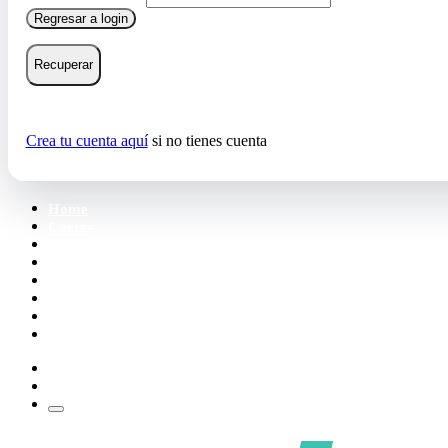
Regresar a login
Recuperar
Crea tu cuenta aquí
si no tienes cuenta
Home
Cartas
Mazos
Carpetas
Tiendas
Accesorios
Deck Builder
Wishlist
Crea tu cuenta
Iniciar sesión