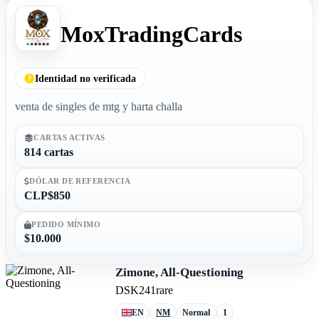
MoxTradingCards
Identidad no verificada
venta de singles de mtg y harta challa
CARTAS ACTIVAS
814 cartas
DÓLAR DE REFERENCIA
CLP$850
PEDIDO MÍNIMO
$10.000
Zimone, All-Questioning
DSK
241
rare
EN
NM
Normal
1