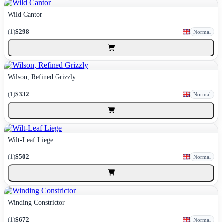
Wild Cantor
(1)
$298
Normal
Wilson, Refined Grizzly
(1)
$332
Normal
Wilt-Leaf Liege
(1)
$502
Normal
Winding Constrictor
(1)
$672
Normal