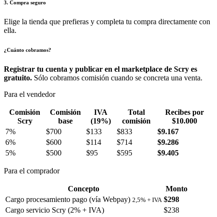
3. Compra seguro
Elige la tienda que prefieras y completa tu compra directamente con
ella.
¿Cuánto cobramos?
Registrar tu cuenta y publicar en el marketplace de Scry es
gratuito.
Sólo cobramos comisión cuando se concreta una venta.
Para el vendedor
Comisión
Comisión
IVA
Total
Recibes por
Scry
base
(19%)
comisión
$10.000
7%
$700
$133
$833
$9.167
6%
$600
$114
$714
$9.286
5%
$500
$95
$595
$9.405
Para el comprador
Concepto
Monto
Cargo procesamiento pago (vía Webpay)
$298
2,5% + IVA
Cargo servicio Scry (2% + IVA)
$238