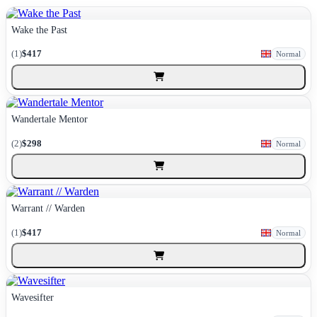
Wake the Past
(1)
$417
Normal
Wandertale Mentor
(2)
$298
Normal
Warrant // Warden
(1)
$417
Normal
Wavesifter