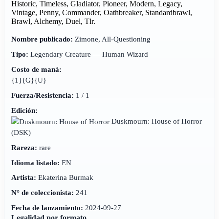
Historic, Timeless, Gladiator, Pioneer, Modern, Legacy,
Vintage, Penny, Commander, Oathbreaker, Standardbrawl,
Brawl, Alchemy, Duel, Tlr.
Nombre publicado:
Zimone, All-Questioning
Tipo:
Legendary Creature — Human Wizard
Costo de maná:
{1}{G}{U}
Fuerza/Resistencia:
1 / 1
Edición:
Duskmourn: House of Horror
(DSK)
Rareza:
rare
Idioma listado:
EN
Artista:
Ekaterina Burmak
N° de coleccionista:
241
Fecha de lanzamiento:
2024-09-27
Legalidad por formato