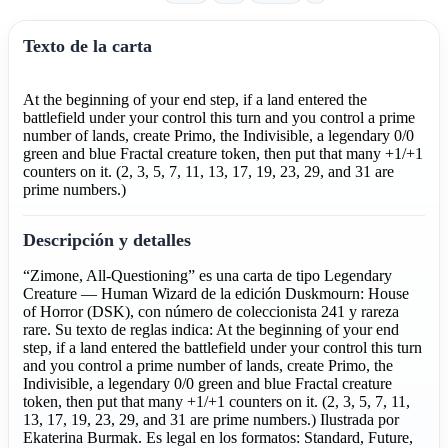
Texto de la carta
At the beginning of your end step, if a land entered the
battlefield under your control this turn and you control a prime
number of lands, create Primo, the Indivisible, a legendary 0/0
green and blue Fractal creature token, then put that many +1/+1
counters on it. (2, 3, 5, 7, 11, 13, 17, 19, 23, 29, and 31 are
prime numbers.)
Descripción y detalles
“Zimone, All-Questioning” es una carta de tipo Legendary
Creature — Human Wizard de la edición Duskmourn: House
of Horror (DSK), con número de coleccionista 241 y rareza
rare. Su texto de reglas indica: At the beginning of your end
step, if a land entered the battlefield under your control this turn
and you control a prime number of lands, create Primo, the
Indivisible, a legendary 0/0 green and blue Fractal creature
token, then put that many +1/+1 counters on it. (2, 3, 5, 7, 11,
13, 17, 19, 23, 29, and 31 are prime numbers.) Ilustrada por
Ekaterina Burmak. Es legal en los formatos: Standard, Future,