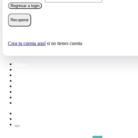
Regresar a login
Recuperar
Crea tu cuenta aquí
si no tienes cuenta
Home
Cartas
Mazos
Carpetas
Tiendas
Accesorios
Deck Builder
Wishlist
Crea tu cuenta
Iniciar sesión