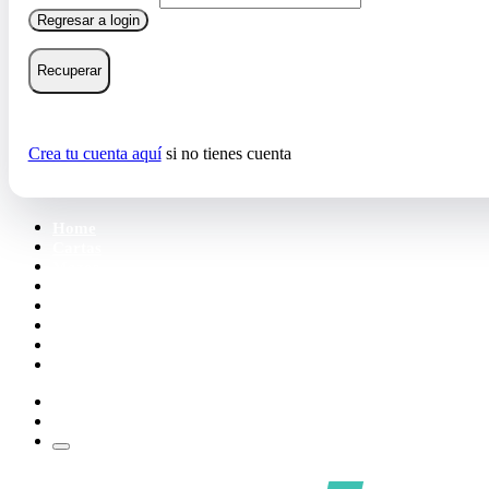
Regresar a login
Recuperar
Crea tu cuenta aquí
si no tienes cuenta
Home
Cartas
Mazos
Carpetas
Tiendas
Accesorios
Deck Builder
Wishlist
Crea tu cuenta
Iniciar sesión