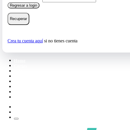
Regresar a login
Recuperar
Crea tu cuenta aquí
si no tienes cuenta
Home
Cartas
Mazos
Carpetas
Tiendas
Accesorios
Deck Builder
Wishlist
Crea tu cuenta
Iniciar sesión