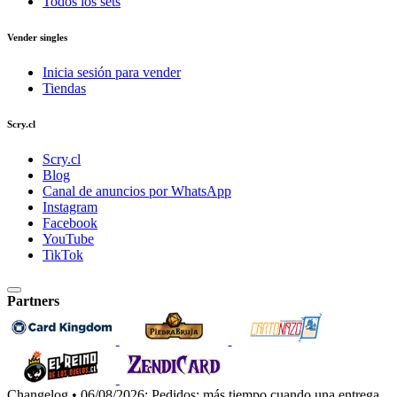
Todos los sets
Vender singles
Inicia sesión para vender
Tiendas
Scry.cl
Scry.cl
Blog
Canal de anuncios por WhatsApp
Instagram
Facebook
YouTube
TikTok
Partners
Changelog • 06/08/2026:
Pedidos: más tiempo cuando una entrega