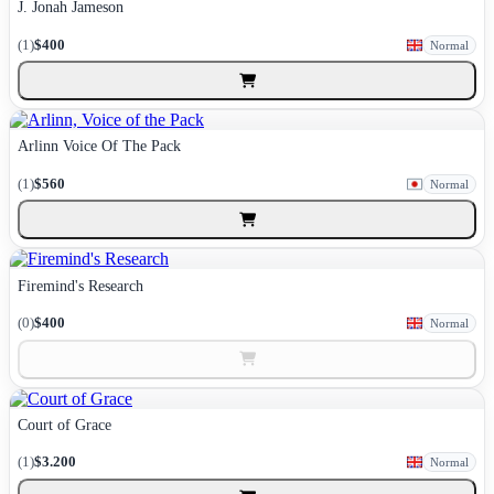
J. Jonah Jameson
(1)
$400
Normal
Arlinn Voice Of The Pack
(1)
$560
Normal
Firemind's Research
(0)
$400
Normal
Court of Grace
(1)
$3.200
Normal