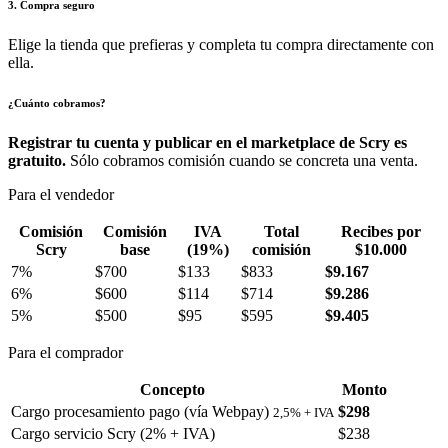
3. Compra seguro
Elige la tienda que prefieras y completa tu compra directamente con
ella.
¿Cuánto cobramos?
Registrar tu cuenta y publicar en el marketplace de Scry es
gratuito.
Sólo cobramos comisión cuando se concreta una venta.
Para el vendedor
Comisión
Comisión
IVA
Total
Recibes por
Scry
base
(19%)
comisión
$10.000
7%
$700
$133
$833
$9.167
6%
$600
$114
$714
$9.286
5%
$500
$95
$595
$9.405
Para el comprador
Concepto
Monto
Cargo procesamiento pago (vía Webpay)
$298
2,5% + IVA
Cargo servicio Scry (2% + IVA)
$238