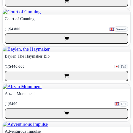
Court of Cunning
(1)
$4.800
Normal
Baylen The Haymaker Blb
(1)
$440.000
Foil
Abzan Monument
(1)
$400
Foil
Adventurous Impulse