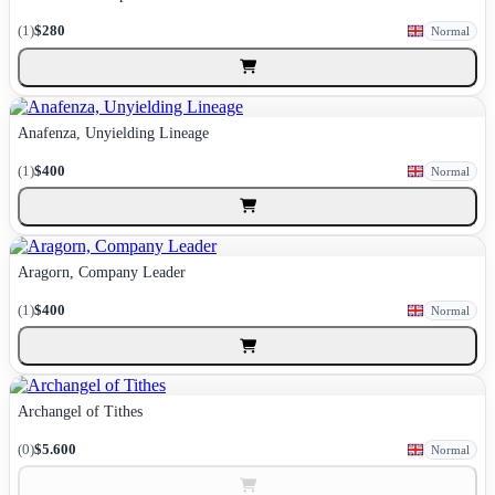
(1)
$280
Normal
Anafenza, Unyielding Lineage
(1)
$400
Normal
Aragorn, Company Leader
(1)
$400
Normal
Archangel of Tithes
(0)
$5.600
Normal