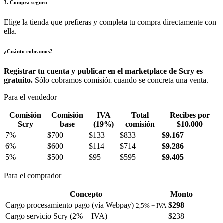
3. Compra seguro
Elige la tienda que prefieras y completa tu compra directamente con
ella.
¿Cuánto cobramos?
Registrar tu cuenta y publicar en el marketplace de Scry es
gratuito.
Sólo cobramos comisión cuando se concreta una venta.
Para el vendedor
Comisión
Comisión
IVA
Total
Recibes por
Scry
base
(19%)
comisión
$10.000
7%
$700
$133
$833
$9.167
6%
$600
$114
$714
$9.286
5%
$500
$95
$595
$9.405
Para el comprador
Concepto
Monto
Cargo procesamiento pago (vía Webpay)
$298
2,5% + IVA
Cargo servicio Scry (2% + IVA)
$238