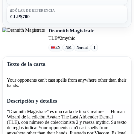
DÓLAR DE REFERENCIA
CLP$700
Drannith Magistrate
TLE
#2
mythic
EN
NM
Normal
1
Texto de la carta
Your opponents can't cast spells from anywhere other than their
hands.
Descripción y detalles
“Drannith Magistrate” es una carta de tipo Creature — Human
Wizard de la edición Avatar: The Last Airbender Eternal
(TLE), con número de coleccionista 2 y rareza mythic. Su texto
de reglas indica: Your opponents can't cast spells from
anywhere other than their hands. Ilustrada por Viacom. Es legal