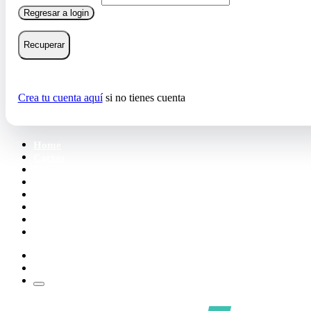
Regresar a login
Recuperar
Crea tu cuenta aquí
si no tienes cuenta
Home
Cartas
Mazos
Carpetas
Tiendas
Accesorios
Deck Builder
Wishlist
Crea tu cuenta
Iniciar sesión