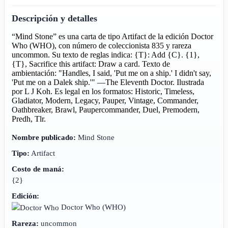
Descripción y detalles
“Mind Stone” es una carta de tipo Artifact de la edición Doctor
Who (WHO), con número de coleccionista 835 y rareza
uncommon. Su texto de reglas indica: {T}: Add {C}. {1},
{T}, Sacrifice this artifact: Draw a card. Texto de
ambientación: "Handles, I said, 'Put me on a ship.' I didn't say,
'Put me on a Dalek ship.'" —The Eleventh Doctor. Ilustrada
por L J Koh. Es legal en los formatos: Historic, Timeless,
Gladiator, Modern, Legacy, Pauper, Vintage, Commander,
Oathbreaker, Brawl, Paupercommander, Duel, Premodern,
Predh, Tlr.
Nombre publicado:
Mind Stone
Tipo:
Artifact
Costo de maná:
{2}
Edición:
Doctor Who
(WHO)
Rareza:
uncommon