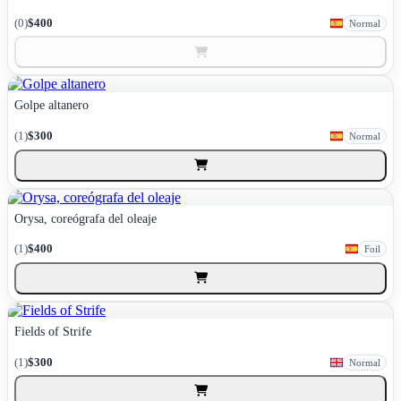
(0)
$400
Normal
Golpe altanero
(1)
$300
Normal
Orysa, coreógrafa del oleaje
(1)
$400
Foil
Fields of Strife
(1)
$300
Normal