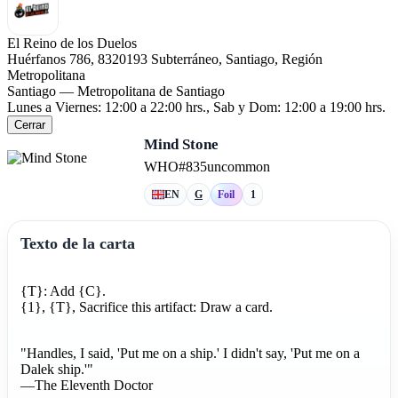
El Reino de los Duelos
Huérfanos 786, 8320193 Subterráneo, Santiago, Región
Metropolitana
Santiago — Metropolitana de Santiago
Lunes a Viernes: 12:00 a 22:00 hrs., Sab y Dom: 12:00 a 19:00 hrs.
Cerrar
Mind Stone
WHO
#835
uncommon
EN
G
Foil
1
Texto de la carta
{T}: Add {C}.
{1}, {T}, Sacrifice this artifact: Draw a card.
"Handles, I said, 'Put me on a ship.' I didn't say, 'Put me on a
Dalek ship.'"
—The Eleventh Doctor