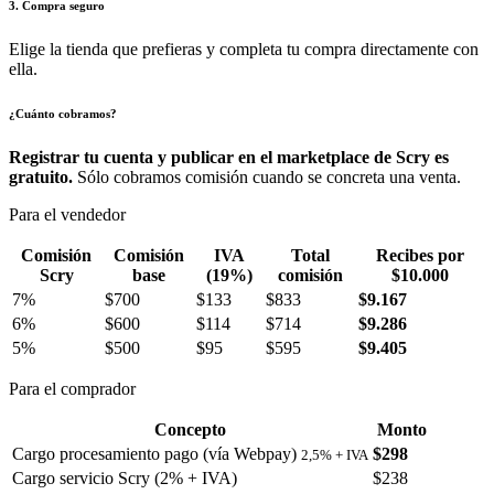
3. Compra seguro
Elige la tienda que prefieras y completa tu compra directamente con
ella.
¿Cuánto cobramos?
Registrar tu cuenta y publicar en el marketplace de Scry es
gratuito.
Sólo cobramos comisión cuando se concreta una venta.
Para el vendedor
Comisión
Comisión
IVA
Total
Recibes por
Scry
base
(19%)
comisión
$10.000
7%
$700
$133
$833
$9.167
6%
$600
$114
$714
$9.286
5%
$500
$95
$595
$9.405
Para el comprador
Concepto
Monto
Cargo procesamiento pago (vía Webpay)
$298
2,5% + IVA
Cargo servicio Scry (2% + IVA)
$238