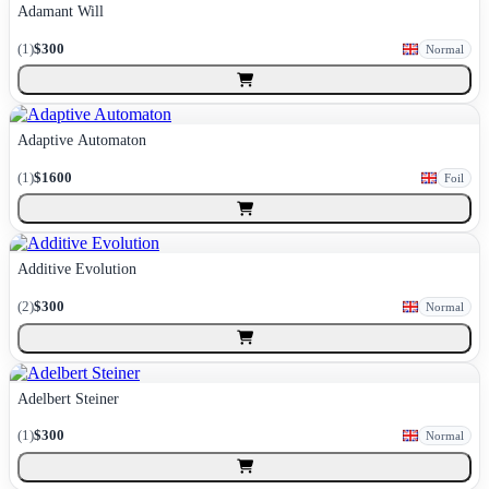
Adamant Will
(
1
)
$300
Normal
Adaptive Automaton
(
1
)
$1600
Foil
Additive Evolution
(
2
)
$300
Normal
Adelbert Steiner
(
1
)
$300
Normal