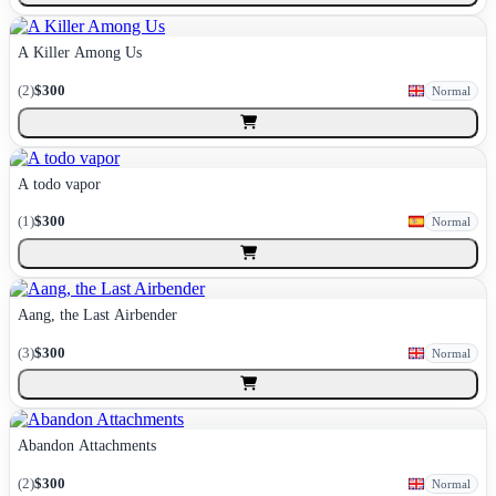
A Killer Among Us
(
2
)
$300
Normal
A todo vapor
(
1
)
$300
Normal
Aang, the Last Airbender
(
3
)
$300
Normal
Abandon Attachments
(
2
)
$300
Normal