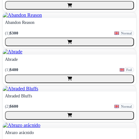
Abandon Reason
(
1
)
$300
Normal
Abrade
(
1
)
$400
Foil
Abraded Bluffs
(
2
)
$600
Normal
Abrazo arácnido