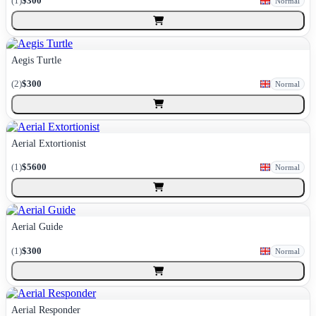
(
1
)
$300
Normal
Aegis Turtle
(
2
)
$300
Normal
Aerial Extortionist
(
1
)
$5600
Normal
Aerial Guide
(
1
)
$300
Normal
Aerial Responder