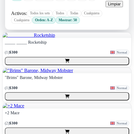
Limpiar
Activos:
Todos los sets
Todos
Todas
Cualquiera
Cualquiera
Orden: A-Z
Mostrar: 50
_____ _____ Rocketship
(
1
)
$300
Normal
"Brims" Barone, Midway Mobster
(
1
)
$300
Normal
+2 Mace
(
2
)
$300
Normal