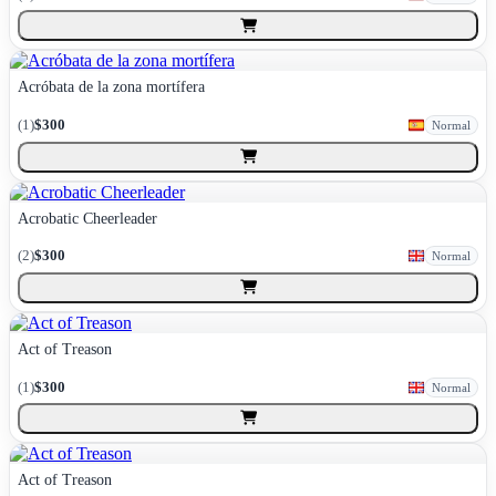
Acróbata de la zona mortífera
(
1
)
$300
Normal
Acrobatic Cheerleader
(
2
)
$300
Normal
Act of Treason
(
1
)
$300
Normal
Act of Treason