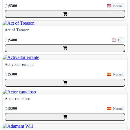
(
2
)
$300
Normal
Act of Treason
(
1
)
$400
Foil
Activador errante
(
1
)
$300
Normal
Actor cauteloso
(
1
)
$300
Normal