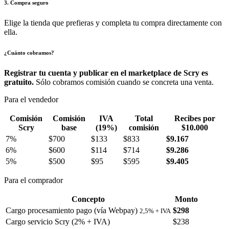
3. Compra seguro
Elige la tienda que prefieras y completa tu compra directamente con
ella.
¿Cuánto cobramos?
Registrar tu cuenta y publicar en el marketplace de Scry es
gratuito.
Sólo cobramos comisión cuando se concreta una venta.
Para el vendedor
Comisión
Comisión
IVA
Total
Recibes por
Scry
base
(19%)
comisión
$10.000
7%
$700
$133
$833
$9.167
6%
$600
$114
$714
$9.286
5%
$500
$95
$595
$9.405
Para el comprador
Concepto
Monto
Cargo procesamiento pago (vía Webpay)
$298
2,5% + IVA
Cargo servicio Scry (2% + IVA)
$238