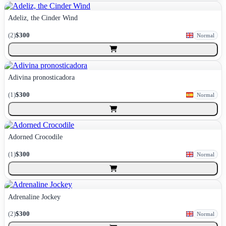
Adeliz, the Cinder Wind
(
2
)
$300
Normal
Adivina pronosticadora
(
1
)
$300
Normal
Adorned Crocodile
(
1
)
$300
Normal
Adrenaline Jockey
(
2
)
$300
Normal