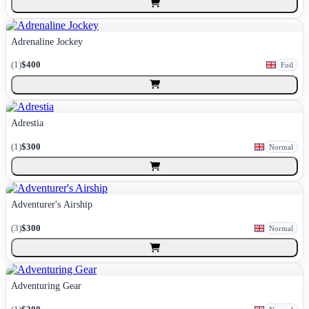
Adrenaline Jockey
(
1
)
$400
Foil
Adrestia
(
1
)
$300
Normal
Adventurer's Airship
(
3
)
$300
Normal
Adventuring Gear