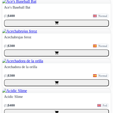
Ace's Baseball Bat
(
1
)
$400
Normal
Acechabrujas feroz
(
1
)
$300
Normal
Acechadora de la orilla
(
1
)
$300
Normal
Acidic Slime
(
1
)
$400
Foil