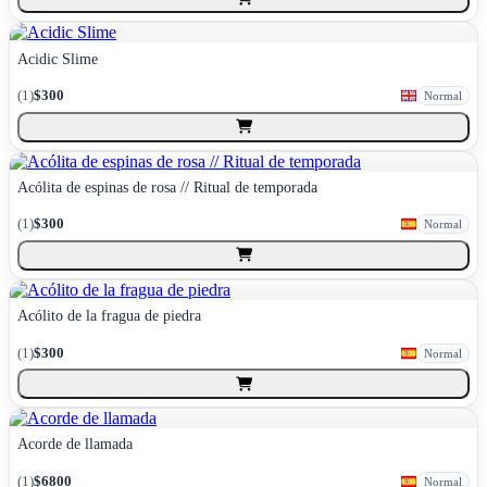
Acidic Slime
(
1
)
$300
Normal
Acólita de espinas de rosa // Ritual de temporada
(
1
)
$300
Normal
Acólito de la fragua de piedra
(
1
)
$300
Normal
Acorde de llamada
(
1
)
$6800
Normal