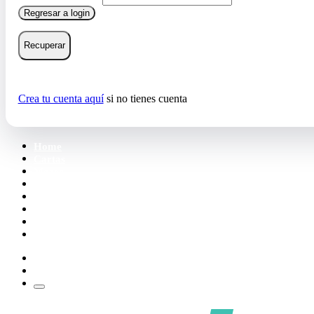
Regresar a login
Recuperar
Crea tu cuenta aquí
si no tienes cuenta
Home
Cartas
Mazos
Carpetas
Tiendas
Accesorios
Deck Builder
Wishlist
Crea tu cuenta
Iniciar sesión