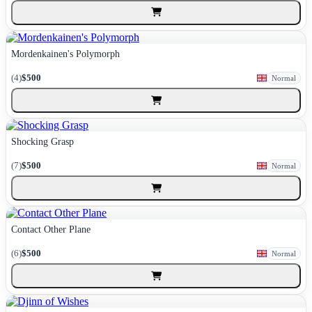
Mordenkainen's Polymorph
(4)
$500
Normal
Shocking Grasp
(7)
$500
Normal
Contact Other Plane
(6)
$500
Normal