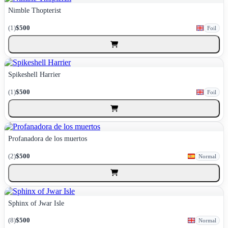
Nimble Thopterist
(1)
$500
Foil
Spikeshell Harrier
(1)
$500
Foil
Profanadora de los muertos
(2)
$500
Normal
Sphinx of Jwar Isle
(8)
$500
Normal