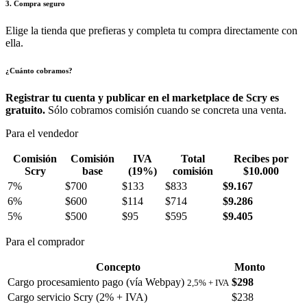
3. Compra seguro
Elige la tienda que prefieras y completa tu compra directamente con
ella.
¿Cuánto cobramos?
Registrar tu cuenta y publicar en el marketplace de Scry es
gratuito.
Sólo cobramos comisión cuando se concreta una venta.
Para el vendedor
Comisión
Comisión
IVA
Total
Recibes por
Scry
base
(19%)
comisión
$10.000
7%
$700
$133
$833
$9.167
6%
$600
$114
$714
$9.286
5%
$500
$95
$595
$9.405
Para el comprador
Concepto
Monto
Cargo procesamiento pago (vía Webpay)
$298
2,5% + IVA
Cargo servicio Scry (2% + IVA)
$238