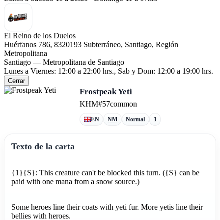
El Reino de los Duelos
Huérfanos 786, 8320193 Subterráneo, Santiago, Región
Metropolitana
Santiago — Metropolitana de Santiago
Lunes a Viernes: 12:00 a 22:00 hrs., Sab y Dom: 12:00 a 19:00 hrs.
Cerrar
Frostpeak Yeti
KHM
#57
common
EN
NM
Normal
1
Texto de la carta
{1}{S}: This creature can't be blocked this turn. ({S} can be
paid with one mana from a snow source.)
Some heroes line their coats with yeti fur. More yetis line their
bellies with heroes.