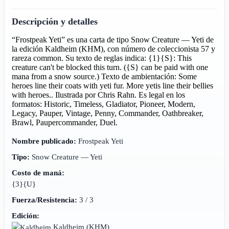
Descripción y detalles
“Frostpeak Yeti” es una carta de tipo Snow Creature — Yeti de
la edición Kaldheim (KHM), con número de coleccionista 57 y
rareza common. Su texto de reglas indica: {1}{S}: This
creature can't be blocked this turn. ({S} can be paid with one
mana from a snow source.) Texto de ambientación: Some
heroes line their coats with yeti fur. More yetis line their bellies
with heroes.. Ilustrada por Chris Rahn. Es legal en los
formatos: Historic, Timeless, Gladiator, Pioneer, Modern,
Legacy, Pauper, Vintage, Penny, Commander, Oathbreaker,
Brawl, Paupercommander, Duel.
Nombre publicado:
Frostpeak Yeti
Tipo:
Snow Creature — Yeti
Costo de maná:
{3}{U}
Fuerza/Resistencia:
3 / 3
Edición:
Kaldheim
(KHM)