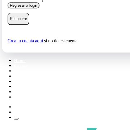
Regresar a login
Recuperar
Crea tu cuenta aquí
si no tienes cuenta
Home
Cartas
Mazos
Carpetas
Tiendas
Accesorios
Deck Builder
Wishlist
Crea tu cuenta
Iniciar sesión