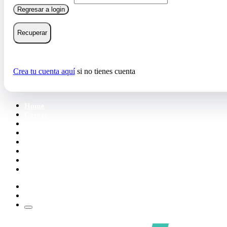
Regresar a login
Recuperar
Crea tu cuenta aquí
si no tienes cuenta
Home
Cartas
Mazos
Carpetas
Tiendas
Accesorios
Deck Builder
Wishlist
Crea tu cuenta
Iniciar sesión