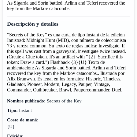
As Sigarda and Sorin battled, Arlinn and Teferi recovered the
key from the Markov catacombs.
Descripción y detalles
“Secrets of the Key” es una carta de tipo Instant de la edición
Innistrad: Midnight Hunt (MID), con número de coleccionista
73 y rareza common. Su texto de reglas indica: Investigate. If
this spell was cast from a graveyard, investigate twice instead.
(Create a Clue token. It's an artifact with "{2}, Sacrifice this
token: Draw a card.") Flashback {3}{U} Texto de
ambientación: As Sigarda and Sorin battled, Arlinn and Teferi
recovered the key from the Markov catacombs.. Ilustrada por
Alix Branwyn. Es legal en los formatos: Historic, Timeless,
Gladiator, Pioneer, Modern, Legacy, Pauper, Vintage,
Commander, Oathbreaker, Brawl, Paupercommander, Duel.
Nombre publicado:
Secrets of the Key
Tipo:
Instant
Costo de maná:
{U}
Edición: