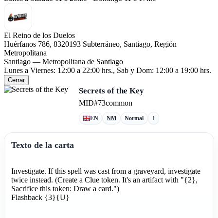
El Reino de los Duelos
Huérfanos 786, 8320193 Subterráneo, Santiago, Región
Metropolitana
Santiago — Metropolitana de Santiago
Lunes a Viernes: 12:00 a 22:00 hrs., Sab y Dom: 12:00 a 19:00 hrs.
Cerrar
Secrets of the Key
MID
#73
common
EN
NM
Normal
1
Texto de la carta
Investigate. If this spell was cast from a graveyard, investigate
twice instead. (Create a Clue token. It's an artifact with "{2},
Sacrifice this token: Draw a card.")
Flashback {3}{U}