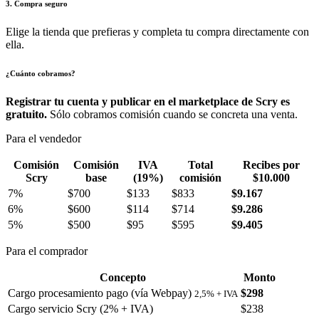
3. Compra seguro
Elige la tienda que prefieras y completa tu compra directamente con
ella.
¿Cuánto cobramos?
Registrar tu cuenta y publicar en el marketplace de Scry es
gratuito.
Sólo cobramos comisión cuando se concreta una venta.
Para el vendedor
Comisión
Comisión
IVA
Total
Recibes por
Scry
base
(19%)
comisión
$10.000
7%
$700
$133
$833
$9.167
6%
$600
$114
$714
$9.286
5%
$500
$95
$595
$9.405
Para el comprador
Concepto
Monto
Cargo procesamiento pago (vía Webpay)
$298
2,5% + IVA
Cargo servicio Scry (2% + IVA)
$238