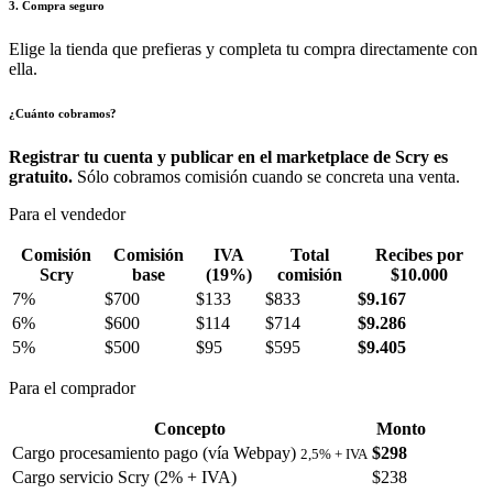
3. Compra seguro
Elige la tienda que prefieras y completa tu compra directamente con
ella.
¿Cuánto cobramos?
Registrar tu cuenta y publicar en el marketplace de Scry es
gratuito.
Sólo cobramos comisión cuando se concreta una venta.
Para el vendedor
Comisión
Comisión
IVA
Total
Recibes por
Scry
base
(19%)
comisión
$10.000
7%
$700
$133
$833
$9.167
6%
$600
$114
$714
$9.286
5%
$500
$95
$595
$9.405
Para el comprador
Concepto
Monto
Cargo procesamiento pago (vía Webpay)
$298
2,5% + IVA
Cargo servicio Scry (2% + IVA)
$238