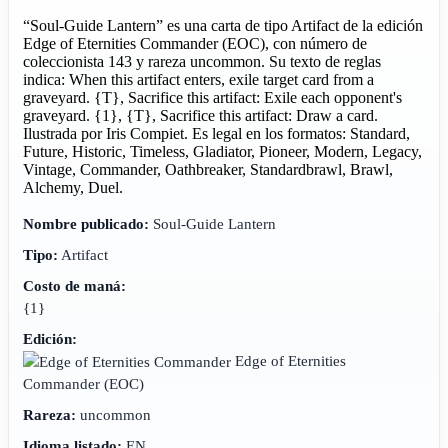
“Soul-Guide Lantern” es una carta de tipo Artifact de la edición
Edge of Eternities Commander (EOC), con número de
coleccionista 143 y rareza uncommon. Su texto de reglas
indica: When this artifact enters, exile target card from a
graveyard. {T}, Sacrifice this artifact: Exile each opponent's
graveyard. {1}, {T}, Sacrifice this artifact: Draw a card.
Ilustrada por Iris Compiet. Es legal en los formatos: Standard,
Future, Historic, Timeless, Gladiator, Pioneer, Modern, Legacy,
Vintage, Commander, Oathbreaker, Standardbrawl, Brawl,
Alchemy, Duel.
Nombre publicado:
Soul-Guide Lantern
Tipo:
Artifact
Costo de maná:
{1}
Edición:
Edge of Eternities
Commander
(EOC)
Rareza:
uncommon
Idioma listado:
EN