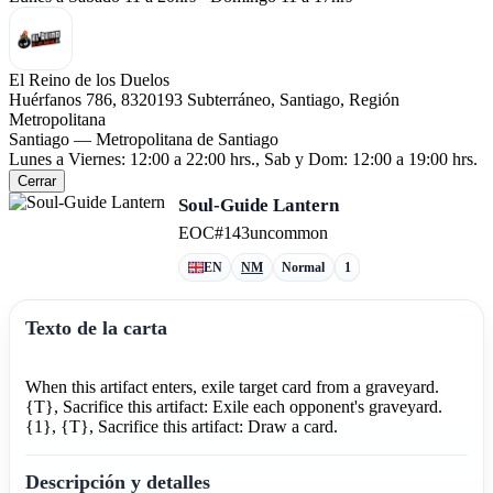
El Reino de los Duelos
Huérfanos 786, 8320193 Subterráneo, Santiago, Región
Metropolitana
Santiago — Metropolitana de Santiago
Lunes a Viernes: 12:00 a 22:00 hrs., Sab y Dom: 12:00 a 19:00 hrs.
Cerrar
Soul-Guide Lantern
EOC
#143
uncommon
EN
NM
Normal
1
Texto de la carta
When this artifact enters, exile target card from a graveyard.
{T}, Sacrifice this artifact: Exile each opponent's graveyard.
{1}, {T}, Sacrifice this artifact: Draw a card.
Descripción y detalles