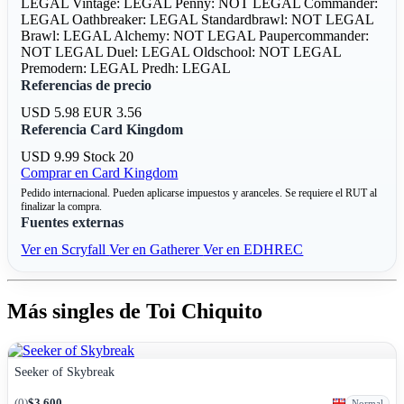
LEGAL
Vintage: LEGAL
Penny: NOT LEGAL
Commander:
LEGAL
Oathbreaker: LEGAL
Standardbrawl: NOT LEGAL
Brawl: LEGAL
Alchemy: NOT LEGAL
Paupercommander:
NOT LEGAL
Duel: LEGAL
Oldschool: NOT LEGAL
Premodern: LEGAL
Predh: LEGAL
Referencias de precio
USD 5.98
EUR 3.56
Referencia Card Kingdom
USD 9.99
Stock 20
Comprar en Card Kingdom
Pedido internacional. Pueden aplicarse impuestos y aranceles. Se requiere el RUT al
finalizar la compra.
Fuentes externas
Ver en Scryfall
Ver en Gatherer
Ver en EDHREC
Más singles de Toi Chiquito
Seeker of Skybreak
(0)
$3.600
Normal