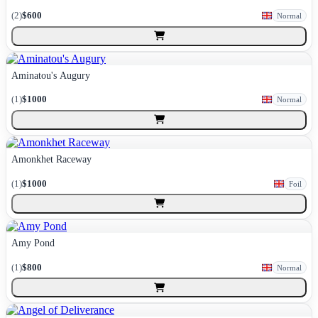
(
2
)
$600
Normal
Aminatou's Augury
(
1
)
$1000
Normal
Amonkhet Raceway
(
1
)
$1000
Foil
Amy Pond
(
1
)
$800
Normal