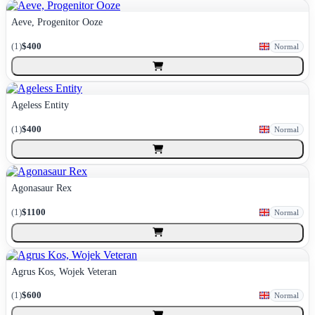
Aeve, Progenitor Ooze
(
1
)
$400
Normal
Ageless Entity
(
1
)
$400
Normal
Agonasaur Rex
(
1
)
$1100
Normal
Agrus Kos, Wojek Veteran
(
1
)
$600
Normal