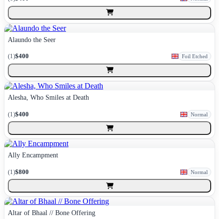
Alaundo the Seer
(
1
)
$400
Foil Etched
Alesha, Who Smiles at Death
(
1
)
$400
Normal
Ally Encampment
(
1
)
$800
Normal
Altar of Bhaal // Bone Offering