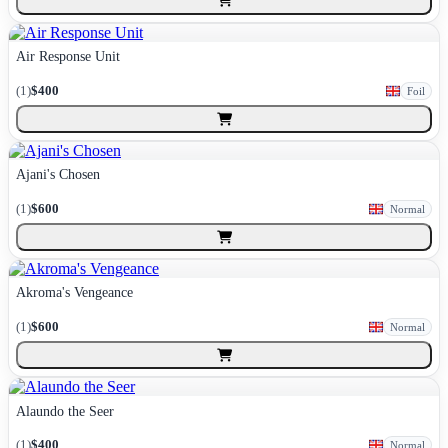
Air Response Unit
(
1
)
$400
Foil
Ajani's Chosen
(
1
)
$600
Normal
Akroma's Vengeance
(
1
)
$600
Normal
Alaundo the Seer
(
1
)
$400
Normal