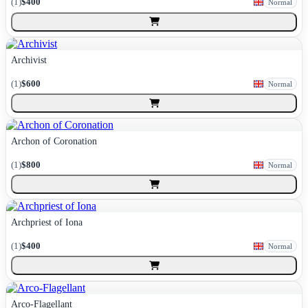
(
1
)
$400
Normal
Archivist
(
1
)
$600
Normal
Archon of Coronation
(
1
)
$800
Normal
Archpriest of Iona
(
1
)
$400
Normal
Arco-Flagellant