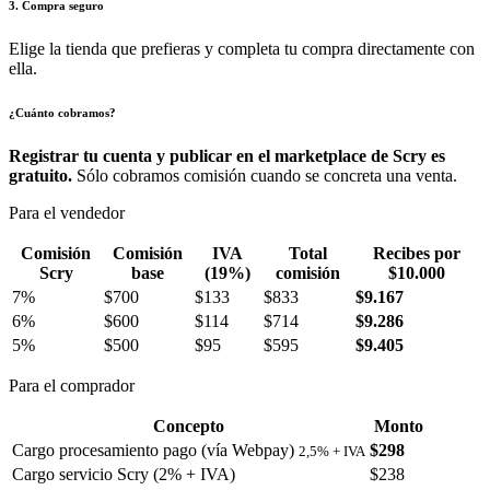
3. Compra seguro
Elige la tienda que prefieras y completa tu compra directamente con
ella.
¿Cuánto cobramos?
Registrar tu cuenta y publicar en el marketplace de Scry es
gratuito.
Sólo cobramos comisión cuando se concreta una venta.
Para el vendedor
Comisión
Comisión
IVA
Total
Recibes por
Scry
base
(19%)
comisión
$10.000
7%
$700
$133
$833
$9.167
6%
$600
$114
$714
$9.286
5%
$500
$95
$595
$9.405
Para el comprador
Concepto
Monto
Cargo procesamiento pago (vía Webpay)
$298
2,5% + IVA
Cargo servicio Scry (2% + IVA)
$238