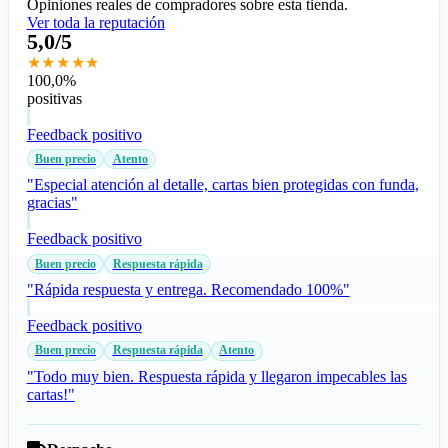
Opiniones reales de compradores sobre esta tienda.
Ver toda la reputación
5,0/5
★★★★★
100,0%
positivas
Feedback positivo
Buen precio
Atento
"Especial atención al detalle, cartas bien protegidas con funda,
gracias"
Feedback positivo
Buen precio
Respuesta rápida
"Rápida respuesta y entrega. Recomendado 100%"
Feedback positivo
Buen precio
Respuesta rápida
Atento
"Todo muy bien. Respuesta rápida y llegaron impecables las
cartas!"