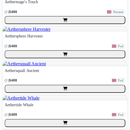
Aethermage's Touch
(
1
)
$400
Normal
Aethersphere Harvester
(
1
)
$400
Foil
Aethersquall Ancient
(
1
)
$400
Foil
Aethertide Whale
(
1
)
$400
Foil