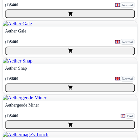
(
1
)
$400
Normal
Aether Gale
(
1
)
$400
Normal
Aether Snap
(
1
)
$800
Normal
Aethergeode Miner
(
1
)
$400
Foil