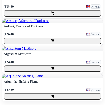
(
1
)
$400
Normal
Ardbert, Warrior of Darkness
(
1
)
$400
Normal
Argentum Masticore
(
1
)
$400
Normal
Arjun, the Shifting Flame
(
1
)
$400
Normal