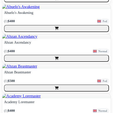
Abuelo's Awakening
(
1
)
$400
Foil
Abzan Ascendancy
(
1
)
$400
Normal
Abzan Beastmaster
(
1
)
$500
Foil
Academy Loremaster
(
1
)
$400
Normal