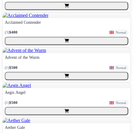
Acclaimed Contender
(
3
)
$400
Normal
Advent of the Wurm
(
1
)
$500
Normal
Aegis Angel
(
1
)
$500
Normal
Aether Gale