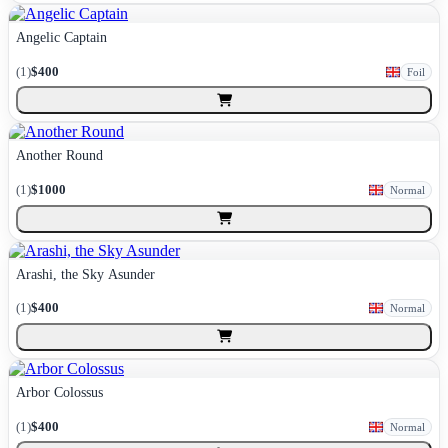
Angelic Captain
(
1
)
$400
Foil
Another Round
(
1
)
$1000
Normal
Arashi, the Sky Asunder
(
1
)
$400
Normal
Arbor Colossus
(
1
)
$400
Normal