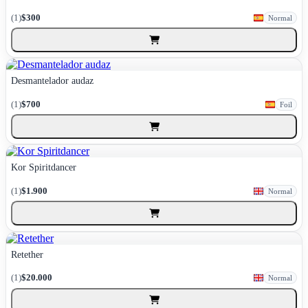
(1)
$300
Normal
Desmantelador audaz
(1)
$700
Foil
Kor Spiritdancer
(1)
$1.900
Normal
Retether
(1)
$20.000
Normal