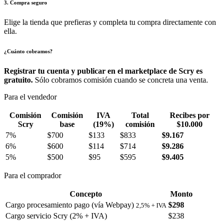
3. Compra seguro
Elige la tienda que prefieras y completa tu compra directamente con
ella.
¿Cuánto cobramos?
Registrar tu cuenta y publicar en el marketplace de Scry es
gratuito.
Sólo cobramos comisión cuando se concreta una venta.
Para el vendedor
Comisión
Comisión
IVA
Total
Recibes por
Scry
base
(19%)
comisión
$10.000
7%
$700
$133
$833
$9.167
6%
$600
$114
$714
$9.286
5%
$500
$95
$595
$9.405
Para el comprador
Concepto
Monto
Cargo procesamiento pago (vía Webpay)
$298
2,5% + IVA
Cargo servicio Scry (2% + IVA)
$238