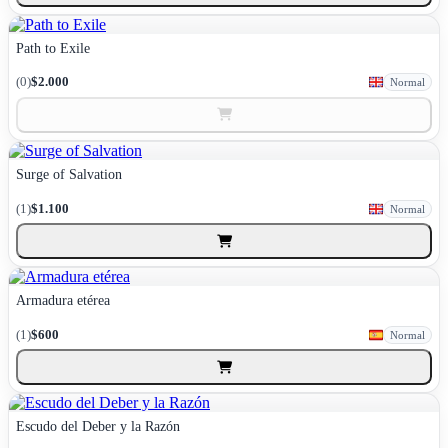
Path to Exile
(0)
$2.000
Normal
Surge of Salvation
(1)
$1.100
Normal
Armadura etérea
(1)
$600
Normal
Escudo del Deber y la Razón