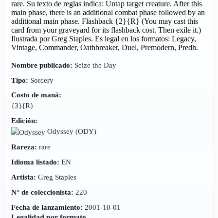
rare. Su texto de reglas indica: Untap target creature. After this
main phase, there is an additional combat phase followed by an
additional main phase. Flashback {2}{R} (You may cast this
card from your graveyard for its flashback cost. Then exile it.)
Ilustrada por Greg Staples. Es legal en los formatos: Legacy,
Vintage, Commander, Oathbreaker, Duel, Premodern, Predh.
Nombre publicado:
Seize the Day
Tipo:
Sorcery
Costo de maná:
{3}{R}
Edición:
Odyssey
(ODY)
Rareza:
rare
Idioma listado:
EN
Artista:
Greg Staples
N° de coleccionista:
220
Fecha de lanzamiento:
2001-10-01
Legalidad por formato