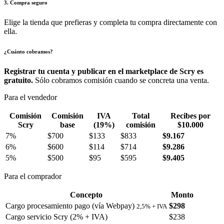
3. Compra seguro
Elige la tienda que prefieras y completa tu compra directamente con
ella.
¿Cuánto cobramos?
Registrar tu cuenta y publicar en el marketplace de Scry es
gratuito.
Sólo cobramos comisión cuando se concreta una venta.
Para el vendedor
Comisión
Comisión
IVA
Total
Recibes por
Scry
base
(19%)
comisión
$10.000
7%
$700
$133
$833
$9.167
6%
$600
$114
$714
$9.286
5%
$500
$95
$595
$9.405
Para el comprador
Concepto
Monto
Cargo procesamiento pago (vía Webpay)
$298
2,5% + IVA
Cargo servicio Scry (2% + IVA)
$238