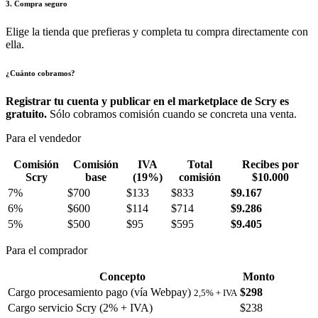
3. Compra seguro
Elige la tienda que prefieras y completa tu compra directamente con
ella.
¿Cuánto cobramos?
Registrar tu cuenta y publicar en el marketplace de Scry es
gratuito.
Sólo cobramos comisión cuando se concreta una venta.
Para el vendedor
Comisión
Comisión
IVA
Total
Recibes por
Scry
base
(19%)
comisión
$10.000
7%
$700
$133
$833
$9.167
6%
$600
$114
$714
$9.286
5%
$500
$95
$595
$9.405
Para el comprador
Concepto
Monto
Cargo procesamiento pago (vía Webpay)
$298
2,5% + IVA
Cargo servicio Scry (2% + IVA)
$238