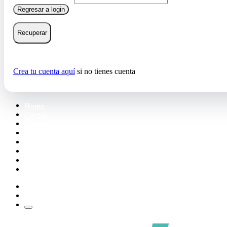
Regresar a login
Recuperar
Crea tu cuenta aquí
si no tienes cuenta
Home
Cartas
Mazos
Carpetas
Tiendas
Accesorios
Deck Builder
Wishlist
Crea tu cuenta
Iniciar sesión