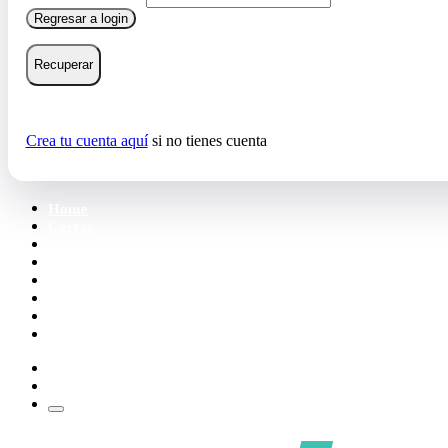
Regresar a login
Recuperar
Crea tu cuenta aquí
si no tienes cuenta
Home
Cartas
Mazos
Carpetas
Tiendas
Accesorios
Deck Builder
Wishlist
Crea tu cuenta
Iniciar sesión