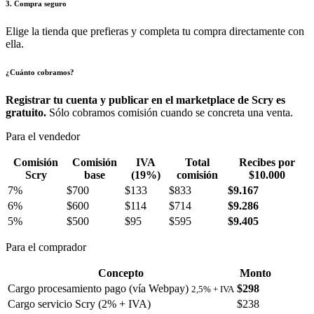
3. Compra seguro
Elige la tienda que prefieras y completa tu compra directamente con
ella.
¿Cuánto cobramos?
Registrar tu cuenta y publicar en el marketplace de Scry es
gratuito.
Sólo cobramos comisión cuando se concreta una venta.
Para el vendedor
Comisión
Comisión
IVA
Total
Recibes por
Scry
base
(19%)
comisión
$10.000
7%
$700
$133
$833
$9.167
6%
$600
$114
$714
$9.286
5%
$500
$95
$595
$9.405
Para el comprador
Concepto
Monto
Cargo procesamiento pago (vía Webpay)
$298
2,5% + IVA
Cargo servicio Scry (2% + IVA)
$238