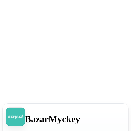
BazarMyckey