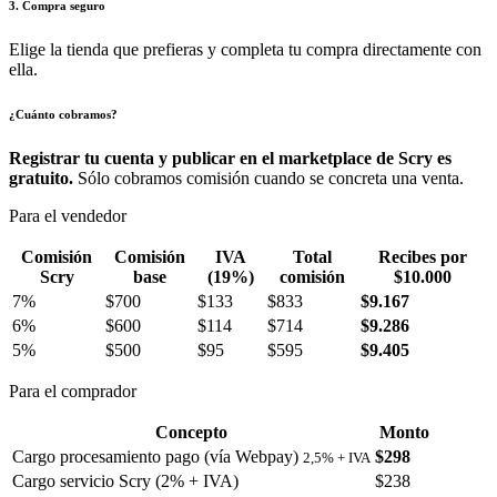
3. Compra seguro
Elige la tienda que prefieras y completa tu compra directamente con
ella.
¿Cuánto cobramos?
Registrar tu cuenta y publicar en el marketplace de Scry es
gratuito.
Sólo cobramos comisión cuando se concreta una venta.
Para el vendedor
Comisión
Comisión
IVA
Total
Recibes por
Scry
base
(19%)
comisión
$10.000
7%
$700
$133
$833
$9.167
6%
$600
$114
$714
$9.286
5%
$500
$95
$595
$9.405
Para el comprador
Concepto
Monto
Cargo procesamiento pago (vía Webpay)
$298
2,5% + IVA
Cargo servicio Scry (2% + IVA)
$238