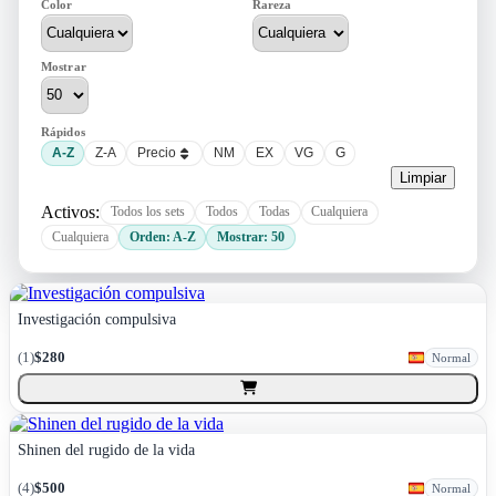
Color
Rareza
Mostrar
Rápidos
A-Z
Z-A
Precio
NM
EX
VG
G
Limpiar
Activos:
Todos los sets
Todos
Todas
Cualquiera
Cualquiera
Orden: A-Z
Mostrar: 50
Investigación compulsiva
(
1
)
$280
Normal
Shinen del rugido de la vida
(
4
)
$500
Normal