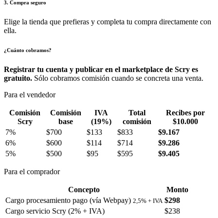
3. Compra seguro
Elige la tienda que prefieras y completa tu compra directamente con
ella.
¿Cuánto cobramos?
Registrar tu cuenta y publicar en el marketplace de Scry es
gratuito.
Sólo cobramos comisión cuando se concreta una venta.
Para el vendedor
Comisión
Comisión
IVA
Total
Recibes por
Scry
base
(19%)
comisión
$10.000
7%
$700
$133
$833
$9.167
6%
$600
$114
$714
$9.286
5%
$500
$95
$595
$9.405
Para el comprador
Concepto
Monto
Cargo procesamiento pago (vía Webpay)
$298
2,5% + IVA
Cargo servicio Scry (2% + IVA)
$238