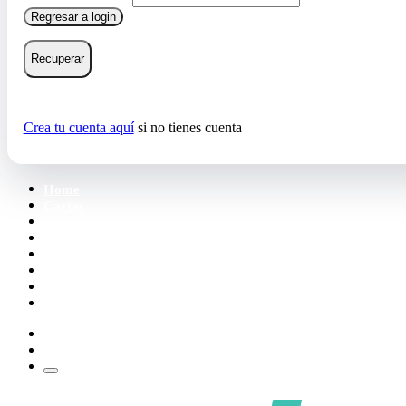
Regresar a login
Recuperar
Crea tu cuenta aquí
si no tienes cuenta
Home
Cartas
Mazos
Carpetas
Tiendas
Accesorios
Deck Builder
Wishlist
Crea tu cuenta
Iniciar sesión