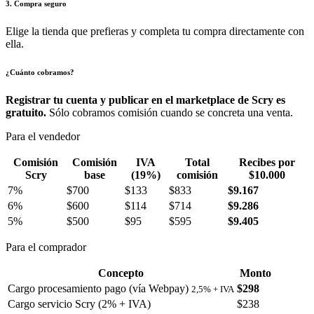
3. Compra seguro
Elige la tienda que prefieras y completa tu compra directamente con
ella.
¿Cuánto cobramos?
Registrar tu cuenta y publicar en el marketplace de Scry es
gratuito.
Sólo cobramos comisión cuando se concreta una venta.
Para el vendedor
Comisión
Comisión
IVA
Total
Recibes por
Scry
base
(19%)
comisión
$10.000
7%
$700
$133
$833
$9.167
6%
$600
$114
$714
$9.286
5%
$500
$95
$595
$9.405
Para el comprador
Concepto
Monto
Cargo procesamiento pago (vía Webpay)
$298
2,5% + IVA
Cargo servicio Scry (2% + IVA)
$238