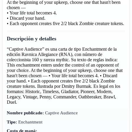
At the beginning of your upkeep, choose one that hasn't been
chosen —
• Your life total becomes 4.
• Discard your hand.
• Each opponent creates five 2/2 black Zombie creature tokens.
Descripción y detalles
“Captive Audience” es una carta de tipo Enchantment de la
edición Ravnica Allegiance (RNA), con número de
coleccionista 160 y rareza mythic. Su texto de reglas indica:
This enchantment enters under the control of an opponent of
your choice. At the beginning of your upkeep, choose one that
hasn't been chosen — • Your life total becomes 4. • Discard
your hand. • Each opponent creates five 2/2 black Zombie
creature tokens. Ilustrada por Dmitry Burmak. Es legal en los
formatos: Historic, Timeless, Gladiator, Pioneer, Modern,
Legacy, Vintage, Penny, Commander, Oathbreaker, Brawl,
Duel.
Nombre publicado:
Captive Audience
Tipo:
Enchantment
Costo de maná: