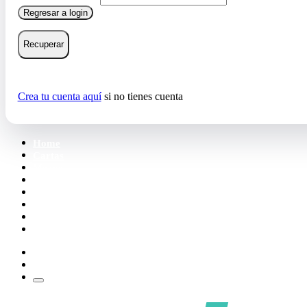
Regresar a login
Recuperar
Crea tu cuenta aquí
si no tienes cuenta
Home
Cartas
Mazos
Carpetas
Tiendas
Accesorios
Deck Builder
Wishlist
Crea tu cuenta
Iniciar sesión