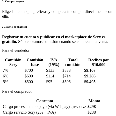
3. Compra seguro
Elige la tienda que prefieras y completa tu compra directamente con
ella.
¿Cuánto cobramos?
Registrar tu cuenta y publicar en el marketplace de Scry es
gratuito.
Sólo cobramos comisión cuando se concreta una venta.
Para el vendedor
Comisión
Comisión
IVA
Total
Recibes por
Scry
base
(19%)
comisión
$10.000
7%
$700
$133
$833
$9.167
6%
$600
$114
$714
$9.286
5%
$500
$95
$595
$9.405
Para el comprador
Concepto
Monto
Cargo procesamiento pago (vía Webpay)
$298
2,5% + IVA
Cargo servicio Scry (2% + IVA)
$238