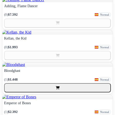
Ashling, Flame Dancer
(0)
$7.592
Normal
Kellan, the Kid
(0)
$1.993
Normal
Bloodghast
(1)
$1.448
Normal
Emperor of Bones
(1)
$2.392
Normal