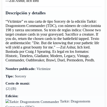
—Zul Ashur, lich lord
Descripción y detalles
“Victimize” es una carta de tipo Sorcery de la edición Tarkir:
Dragonstorm Commander (TDC), con número de coleccionista
198 y rareza uncommon. Su texto de reglas indica: Choose two
target creature cards in your graveyard. Sacrifice a creature. If
you do, return the chosen cards to the battlefield tapped. Texto
de ambientación: "Die. But die knowing that your pathetic life
will yield a great bounty for me." —Zul Ashur, lich lord.
Ilustrada por Craig J Spearing. Es legal en los formatos:
Historic, Timeless, Gladiator, Modern, Legacy, Vintage,
Commander, Oathbreaker, Brawl, Duel, Premodern, Predh.
Nombre publicado:
Victimize
Tipo:
Sorcery
Costo de maná:
{2}{B}
Edición:
Tarkir: Dragonstorm
Commander
(TDC)