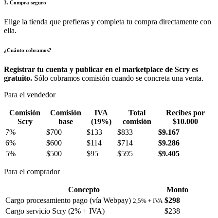
3. Compra seguro
Elige la tienda que prefieras y completa tu compra directamente con
ella.
¿Cuánto cobramos?
Registrar tu cuenta y publicar en el marketplace de Scry es
gratuito.
Sólo cobramos comisión cuando se concreta una venta.
Para el vendedor
Comisión
Comisión
IVA
Total
Recibes por
Scry
base
(19%)
comisión
$10.000
7%
$700
$133
$833
$9.167
6%
$600
$114
$714
$9.286
5%
$500
$95
$595
$9.405
Para el comprador
Concepto
Monto
Cargo procesamiento pago (vía Webpay)
$298
2,5% + IVA
Cargo servicio Scry (2% + IVA)
$238