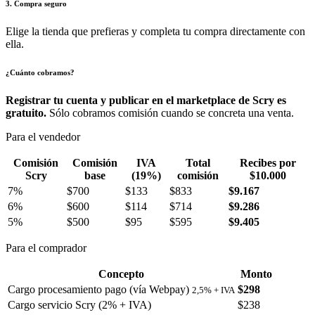
3. Compra seguro
Elige la tienda que prefieras y completa tu compra directamente con
ella.
¿Cuánto cobramos?
Registrar tu cuenta y publicar en el marketplace de Scry es
gratuito.
Sólo cobramos comisión cuando se concreta una venta.
Para el vendedor
Comisión
Comisión
IVA
Total
Recibes por
Scry
base
(19%)
comisión
$10.000
7%
$700
$133
$833
$9.167
6%
$600
$114
$714
$9.286
5%
$500
$95
$595
$9.405
Para el comprador
Concepto
Monto
Cargo procesamiento pago (vía Webpay)
$298
2,5% + IVA
Cargo servicio Scry (2% + IVA)
$238