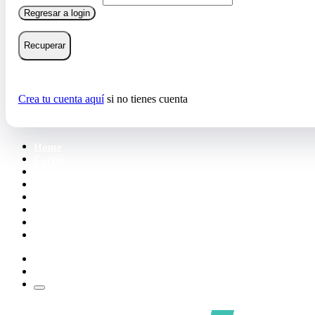
Regresar a login
Recuperar
Crea tu cuenta aquí
si no tienes cuenta
Home
Cartas
Mazos
Carpetas
Tiendas
Accesorios
Deck Builder
Wishlist
Crea tu cuenta
Iniciar sesión