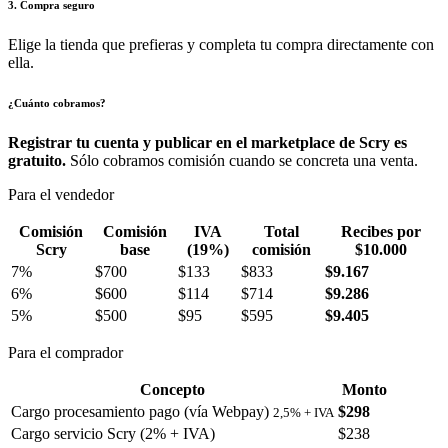
3. Compra seguro
Elige la tienda que prefieras y completa tu compra directamente con
ella.
¿Cuánto cobramos?
Registrar tu cuenta y publicar en el marketplace de Scry es
gratuito.
Sólo cobramos comisión cuando se concreta una venta.
Para el vendedor
Comisión
Comisión
IVA
Total
Recibes por
Scry
base
(19%)
comisión
$10.000
7%
$700
$133
$833
$9.167
6%
$600
$114
$714
$9.286
5%
$500
$95
$595
$9.405
Para el comprador
Concepto
Monto
Cargo procesamiento pago (vía Webpay)
$298
2,5% + IVA
Cargo servicio Scry (2% + IVA)
$238