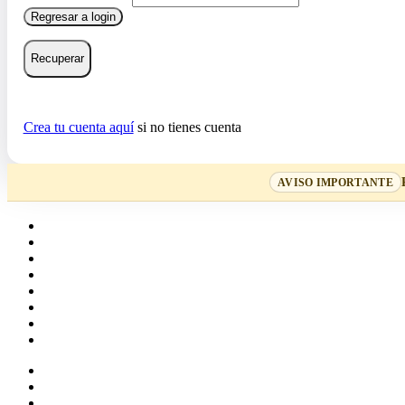
Regresar a login
Recuperar
Crea tu cuenta aquí
si no tienes cuenta
AVISO IMPORTANTE
Home
Cartas
Mazos
Carpetas
Tiendas
Accesorios
Deck Builder
Wishlist
Crea tu cuenta
Iniciar sesión