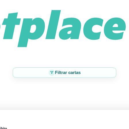
Filtrar cartas
ébito.