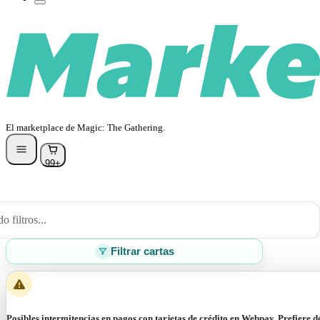
El marketplace de Magic: The Gathering.
99+
 filtros...
Filtrar cartas
Posibles intermitencias en pagos con tarjetas de crédito en Webpay. Prefiere d