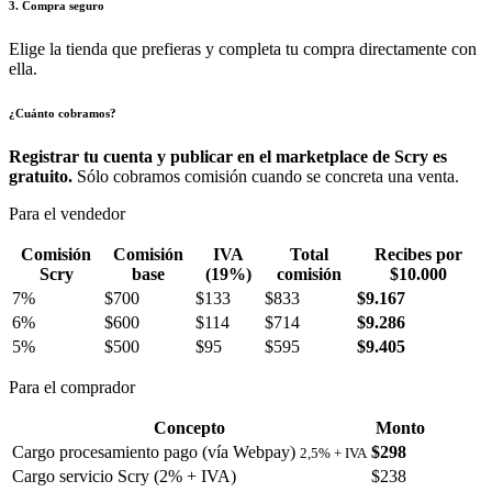
3. Compra seguro
Elige la tienda que prefieras y completa tu compra directamente con
ella.
¿Cuánto cobramos?
Registrar tu cuenta y publicar en el marketplace de Scry es
gratuito.
Sólo cobramos comisión cuando se concreta una venta.
Para el vendedor
Comisión
Comisión
IVA
Total
Recibes por
Scry
base
(19%)
comisión
$10.000
7%
$700
$133
$833
$9.167
6%
$600
$114
$714
$9.286
5%
$500
$95
$595
$9.405
Para el comprador
Concepto
Monto
Cargo procesamiento pago (vía Webpay)
$298
2,5% + IVA
Cargo servicio Scry (2% + IVA)
$238