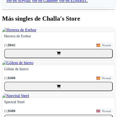
Ver en Scryfall
Ver en Gatherer
Ver en EDHREC
Más singles de Challa's Store
Herrera de Erebor
(1)
$842
Normal
Gólem de hierro
(1)
$400
Normal
Spectral Steel
(1)
$400
Normal