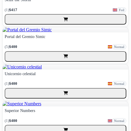
(1)
$417
Foil
Portal del Gremio Simic
(5)
$400
Normal
Unicornio celestial
(1)
$400
Normal
Superior Numbers
(1)
$400
Normal