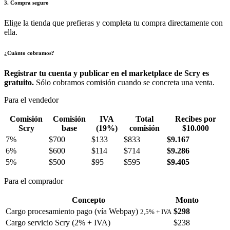
3. Compra seguro
Elige la tienda que prefieras y completa tu compra directamente con
ella.
¿Cuánto cobramos?
Registrar tu cuenta y publicar en el marketplace de Scry es
gratuito.
Sólo cobramos comisión cuando se concreta una venta.
Para el vendedor
Comisión
Comisión
IVA
Total
Recibes por
Scry
base
(19%)
comisión
$10.000
7%
$700
$133
$833
$9.167
6%
$600
$114
$714
$9.286
5%
$500
$95
$595
$9.405
Para el comprador
Concepto
Monto
Cargo procesamiento pago (vía Webpay)
$298
2,5% + IVA
Cargo servicio Scry (2% + IVA)
$238