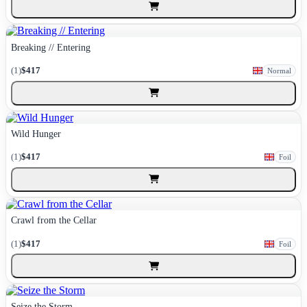
Breaking // Entering
(1)
$417
Normal
Wild Hunger
(1)
$417
Foil
Crawl from the Cellar
(1)
$417
Foil
Seize the Storm