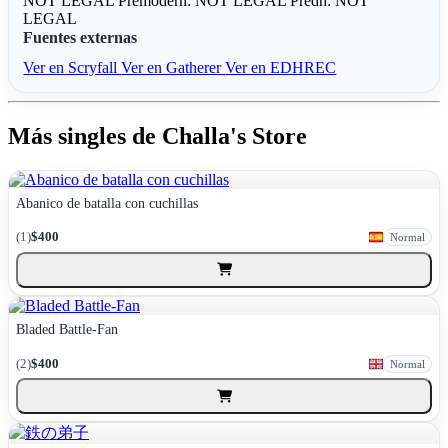
NOT LEGAL
Premodern: NOT LEGAL
Predh: NOT
LEGAL
Fuentes externas
Ver en Scryfall
Ver en Gatherer
Ver en EDHREC
Más singles de Challa's Store
Abanico de batalla con cuchillas
(1)
$400
Normal
Bladed Battle-Fan
(2)
$400
Normal