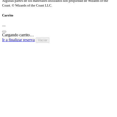
Algunas partes de los materiales utilizados son propiedad de Wizards of the
Coast. © Wizards of the Coast LLC.
Carrito
—
Cargando carrito…
Ir a finalizar reserva
Vaciar