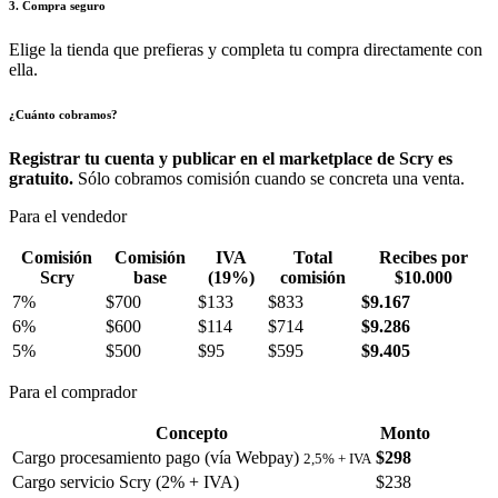
3. Compra seguro
Elige la tienda que prefieras y completa tu compra directamente con
ella.
¿Cuánto cobramos?
Registrar tu cuenta y publicar en el marketplace de Scry es
gratuito.
Sólo cobramos comisión cuando se concreta una venta.
Para el vendedor
Comisión
Comisión
IVA
Total
Recibes por
Scry
base
(19%)
comisión
$10.000
7%
$700
$133
$833
$9.167
6%
$600
$114
$714
$9.286
5%
$500
$95
$595
$9.405
Para el comprador
Concepto
Monto
Cargo procesamiento pago (vía Webpay)
$298
2,5% + IVA
Cargo servicio Scry (2% + IVA)
$238