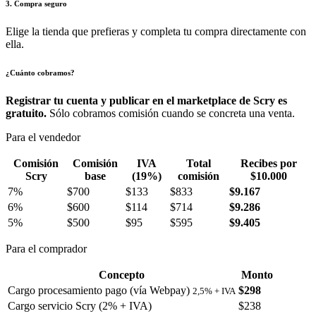
3. Compra seguro
Elige la tienda que prefieras y completa tu compra directamente con
ella.
¿Cuánto cobramos?
Registrar tu cuenta y publicar en el marketplace de Scry es
gratuito.
Sólo cobramos comisión cuando se concreta una venta.
Para el vendedor
Comisión
Comisión
IVA
Total
Recibes por
Scry
base
(19%)
comisión
$10.000
7%
$700
$133
$833
$9.167
6%
$600
$114
$714
$9.286
5%
$500
$95
$595
$9.405
Para el comprador
Concepto
Monto
Cargo procesamiento pago (vía Webpay)
$298
2,5% + IVA
Cargo servicio Scry (2% + IVA)
$238