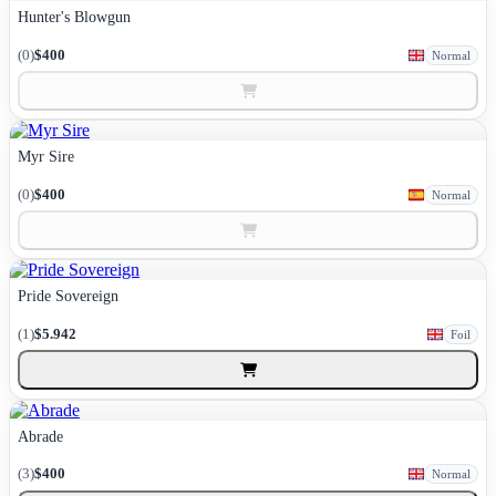
Hunter's Blowgun
(0)
$400
Normal
Myr Sire
(0)
$400
Normal
Pride Sovereign
(1)
$5.942
Foil
Abrade
(3)
$400
Normal