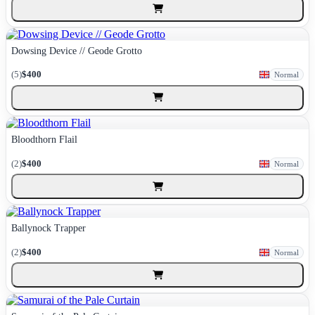
Dowsing Device // Geode Grotto
(5)
$400
Normal
Bloodthorn Flail
(2)
$400
Normal
Ballynock Trapper
(2)
$400
Normal