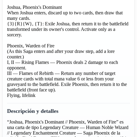
Joshua, Phoenix's Dominant
When Joshua enters, discard up to two cards, then draw that
many cards.
{3}{R}{W}, {T}: Exile Joshua, then return it to the battlefield
transformed under its owner's control. Activate only as a
sorcery.
Phoenix, Warden of Fire
(As this Saga enters and after your draw step, add a lore
counter.)
I, II — Rising Flames — Phoenix deals 2 damage to each
opponent.
III — Flames of Rebirth — Return any number of target
creature cards with total mana value 6 or less from your
graveyard to the battlefield. Exile Phoenix, then return it to the
battlefield (front face up).
Flying, lifelink
Descripción y detalles
“Joshua, Phoenix's Dominant // Phoenix, Warden of Fire” es
una carta de tipo Legendary Creature — Human Noble Wizard
// Legendary Enchantment Creature — Saga Phoenix de la