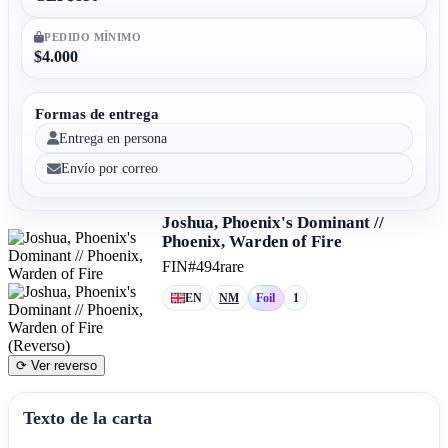
PEDIDO MÍNIMO
$4.000
Formas de entrega
Entrega en persona
Envío por correo
Joshua, Phoenix's Dominant //
Phoenix, Warden of Fire
FIN
#494
rare
EN
NM
Foil
1
⟳ Ver reverso
Texto de la carta