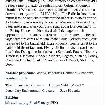
edición Final Fantasy (FIN), con número de coleccionista 494
y rareza rare. Su texto de reglas indica: Joshua, Phoenix's
Dominant When Joshua enters, discard up to two cards, then
draw that many cards. {3}{R}{W}, {T}: Exile Joshua, then
return it to the battlefield transformed under its owner's control.
Activate only as a sorcery. Phoenix, Warden of Fire (As this
Saga enters and after your draw step, add a lore counter.) I, II
— Rising Flames — Phoenix deals 2 damage to each
opponent. III — Flames of Rebirth — Return any number of
target creature cards with total mana value 6 or less from your
graveyard to the battlefield. Exile Phoenix, then return it to the
battlefield (front face up). Flying, lifelink Ilustrada por Lius
Lasahido. Es legal en los formatos: Standard, Future, Historic,
Timeless, Gladiator, Pioneer, Modern, Legacy, Vintage, Penny,
Commander, Oathbreaker, Standardbrawl, Brawl, Alchemy,
Duel.
Nombre publicado:
Joshua, Phoenix's Dominant // Phoenix,
Warden of Fire
Tipo:
Legendary Creature — Human Noble Wizard //
Legendary Enchantment Creature — Saga Phoenix
Edición:
Final Fantasy
(FIN)