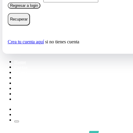
Regresar a login
Recuperar
Crea tu cuenta aquí
si no tienes cuenta
Home
Cartas
Mazos
Carpetas
Tiendas
Accesorios
Deck Builder
Wishlist
Crea tu cuenta
Iniciar sesión