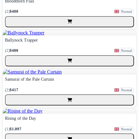
Bloodthorn Flail
(2)
$400
Normal
Ballynock Trapper
(2)
$400
Normal
Samurai of the Pale Curtain
(2)
$417
Normal
Rising of the Day
(1)
$1.097
Normal