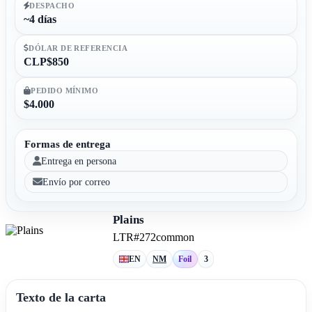
DESPACHO
~4 días
DÓLAR DE REFERENCIA
CLP$850
PEDIDO MÍNIMO
$4.000
Formas de entrega
Entrega en persona
Envío por correo
Plains
LTR
#272
common
EN
NM
Foil
3
Texto de la carta