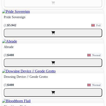
Pride Sovereign
(1)
$5.942
Foil
Abrade
(3)
$400
Normal
Dowsing Device // Geode Grotto
(5)
$400
Normal