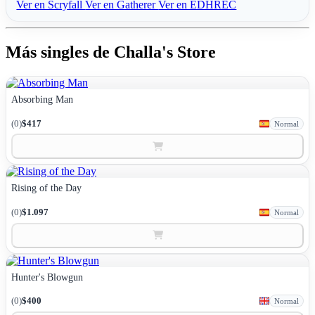
Ver en Scryfall
Ver en Gatherer
Ver en EDHREC
Más singles de Challa's Store
Absorbing Man
(0)
$417
Normal
Rising of the Day
(0)
$1.097
Normal
Hunter's Blowgun
(0)
$400
Normal