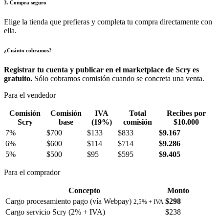
3. Compra seguro
Elige la tienda que prefieras y completa tu compra directamente con
ella.
¿Cuánto cobramos?
Registrar tu cuenta y publicar en el marketplace de Scry es
gratuito.
Sólo cobramos comisión cuando se concreta una venta.
Para el vendedor
Comisión
Comisión
IVA
Total
Recibes por
Scry
base
(19%)
comisión
$10.000
7%
$700
$133
$833
$9.167
6%
$600
$114
$714
$9.286
5%
$500
$95
$595
$9.405
Para el comprador
Concepto
Monto
Cargo procesamiento pago (vía Webpay)
$298
2,5% + IVA
Cargo servicio Scry (2% + IVA)
$238