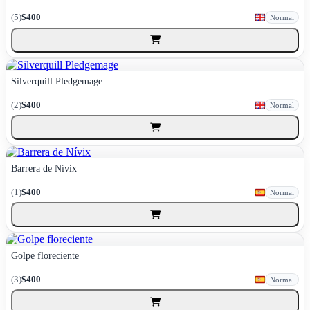
(5)
$400
Normal
Silverquill Pledgemage
(2)
$400
Normal
Barrera de Nívix
(1)
$400
Normal
Golpe floreciente
(3)
$400
Normal