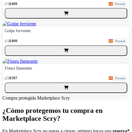
(1)
$400
Normal
Golpe ferviente
(1)
$400
Normal
Fisura llameante
(2)
$587
Normal
Compra protegida
Marketplace Scry
¿Cómo protegemos tu compra en
Marketplace Scry?
En Marketplace Scry no pagas a ciegas: primero haces una
reserva*