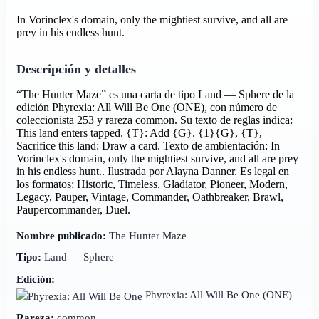
In Vorinclex's domain, only the mightiest survive, and all are
prey in his endless hunt.
Descripción y detalles
“The Hunter Maze” es una carta de tipo Land — Sphere de la
edición Phyrexia: All Will Be One (ONE), con número de
coleccionista 253 y rareza common. Su texto de reglas indica:
This land enters tapped. {T}: Add {G}. {1}{G}, {T},
Sacrifice this land: Draw a card. Texto de ambientación: In
Vorinclex's domain, only the mightiest survive, and all are prey
in his endless hunt.. Ilustrada por Alayna Danner. Es legal en
los formatos: Historic, Timeless, Gladiator, Pioneer, Modern,
Legacy, Pauper, Vintage, Commander, Oathbreaker, Brawl,
Paupercommander, Duel.
Nombre publicado:
The Hunter Maze
Tipo:
Land — Sphere
Edición:
Phyrexia: All Will Be One
(ONE)
Rareza:
common