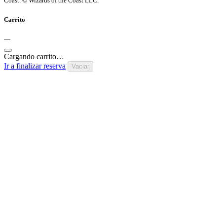
Coast. © Wizards of the Coast LLC.
Carrito
—
Cargando carrito…
Ir a finalizar reserva
Vaciar