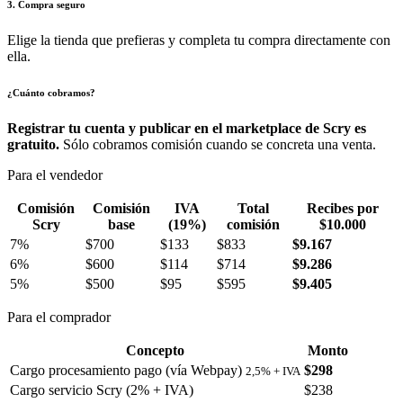
3. Compra seguro
Elige la tienda que prefieras y completa tu compra directamente con
ella.
¿Cuánto cobramos?
Registrar tu cuenta y publicar en el marketplace de Scry es
gratuito.
Sólo cobramos comisión cuando se concreta una venta.
Para el vendedor
Comisión
Comisión
IVA
Total
Recibes por
Scry
base
(19%)
comisión
$10.000
7%
$700
$133
$833
$9.167
6%
$600
$114
$714
$9.286
5%
$500
$95
$595
$9.405
Para el comprador
Concepto
Monto
Cargo procesamiento pago (vía Webpay)
$298
2,5% + IVA
Cargo servicio Scry (2% + IVA)
$238