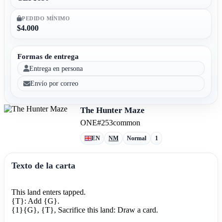
PEDIDO MÍNIMO
$4.000
Formas de entrega
Entrega en persona
Envío por correo
The Hunter Maze
ONE
#253
common
EN
NM
Normal
1
Texto de la carta
This land enters tapped.
{T}: Add {G}.
{1}{G}, {T}, Sacrifice this land: Draw a card.