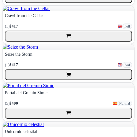
Crawl from the Cellar
(1)
$417
Foil
Seize the Storm
(1)
$417
Foil
Portal del Gremio Simic
(5)
$400
Normal
Unicornio celestial