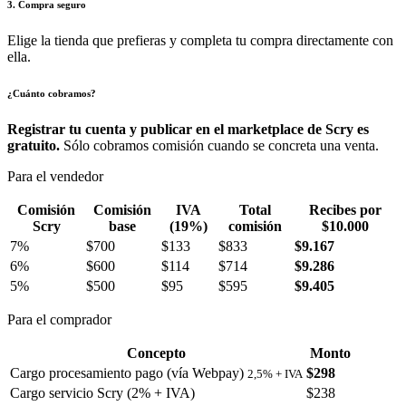
3. Compra seguro
Elige la tienda que prefieras y completa tu compra directamente con
ella.
¿Cuánto cobramos?
Registrar tu cuenta y publicar en el marketplace de Scry es
gratuito.
Sólo cobramos comisión cuando se concreta una venta.
Para el vendedor
Comisión
Comisión
IVA
Total
Recibes por
Scry
base
(19%)
comisión
$10.000
7%
$700
$133
$833
$9.167
6%
$600
$114
$714
$9.286
5%
$500
$95
$595
$9.405
Para el comprador
Concepto
Monto
Cargo procesamiento pago (vía Webpay)
$298
2,5% + IVA
Cargo servicio Scry (2% + IVA)
$238