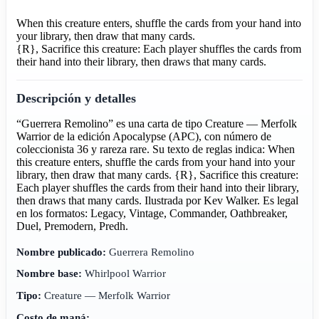
When this creature enters, shuffle the cards from your hand into
your library, then draw that many cards.
{R}, Sacrifice this creature: Each player shuffles the cards from
their hand into their library, then draws that many cards.
Descripción y detalles
“Guerrera Remolino” es una carta de tipo Creature — Merfolk
Warrior de la edición Apocalypse (APC), con número de
coleccionista 36 y rareza rare. Su texto de reglas indica: When
this creature enters, shuffle the cards from your hand into your
library, then draw that many cards. {R}, Sacrifice this creature:
Each player shuffles the cards from their hand into their library,
then draws that many cards. Ilustrada por Kev Walker. Es legal
en los formatos: Legacy, Vintage, Commander, Oathbreaker,
Duel, Premodern, Predh.
Nombre publicado:
Guerrera Remolino
Nombre base:
Whirlpool Warrior
Tipo:
Creature — Merfolk Warrior
Costo de maná: