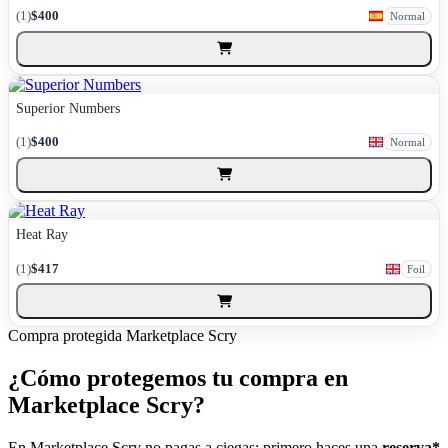
(1)
$400
Normal
Superior Numbers
(1)
$400
Normal
Heat Ray
(1)
$417
Foil
Compra protegida
Marketplace Scry
¿Cómo protegemos tu compra en
Marketplace Scry?
En Marketplace Scry no pagas a ciegas: primero haces una
reserva*