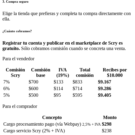
3. Compra seguro
Elige la tienda que prefieras y completa tu compra directamente con
ella.
¿Cuánto cobramos?
Registrar tu cuenta y publicar en el marketplace de Scry es
gratuito.
Sólo cobramos comisión cuando se concreta una venta.
Para el vendedor
Comisión
Comisión
IVA
Total
Recibes por
Scry
base
(19%)
comisión
$10.000
7%
$700
$133
$833
$9.167
6%
$600
$114
$714
$9.286
5%
$500
$95
$595
$9.405
Para el comprador
Concepto
Monto
Cargo procesamiento pago (vía Webpay)
$298
2,5% + IVA
Cargo servicio Scry (2% + IVA)
$238