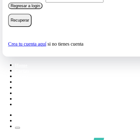
Regresar a login
Recuperar
Crea tu cuenta aquí
si no tienes cuenta
Home
Cartas
Mazos
Carpetas
Tiendas
Accesorios
Deck Builder
Wishlist
Crea tu cuenta
Iniciar sesión