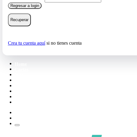
Regresar a login
Recuperar
Crea tu cuenta aquí
si no tienes cuenta
Home
Cartas
Mazos
Carpetas
Tiendas
Accesorios
Deck Builder
Wishlist
Crea tu cuenta
Iniciar sesión