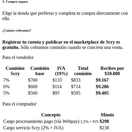
3. Compra seguro
Elige la tienda que prefieras y completa tu compra directamente con
ella.
¿Cuánto cobramos?
Registrar tu cuenta y publicar en el marketplace de Scry es
gratuito.
Sólo cobramos comisión cuando se concreta una venta.
Para el vendedor
Comisión
Comisión
IVA
Total
Recibes por
Scry
base
(19%)
comisión
$10.000
7%
$700
$133
$833
$9.167
6%
$600
$114
$714
$9.286
5%
$500
$95
$595
$9.405
Para el comprador
Concepto
Monto
Cargo procesamiento pago (vía Webpay)
$298
2,5% + IVA
Cargo servicio Scry (2% + IVA)
$238